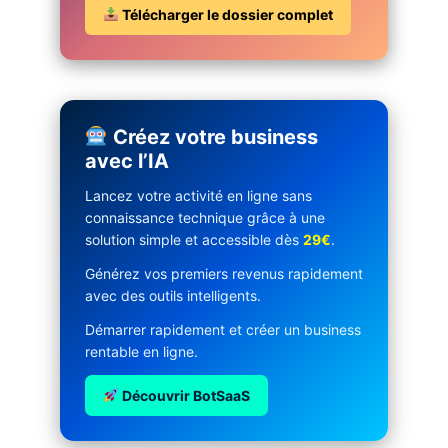
Télécharger le dossier complet
Créez votre business
avec l’IA
Lancez votre activité en ligne sans
connaissance technique grâce à une
solution simple et accessible dès
29€
.
Générez vos premiers revenus rapidement
avec des outils intelligents.
Démarrer rapidement et créer un business
rentable en ligne.
Découvrir BotSaaS