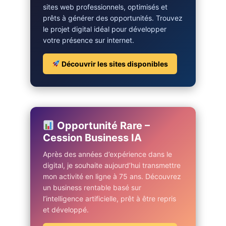
sites web professionnels, optimisés et
prêts à générer des opportunités. Trouvez
le projet digital idéal pour développer
votre présence sur internet.
Découvrir les sites disponibles
Opportunité Rare –
Cession Business IA
Après des années d’expérience dans le
digital, je souhaite aujourd’hui transmettre
mon activité en ligne à 75 ans. Découvrez
un business rentable basé sur
l’intelligence artificielle, prêt à être repris
et développé.