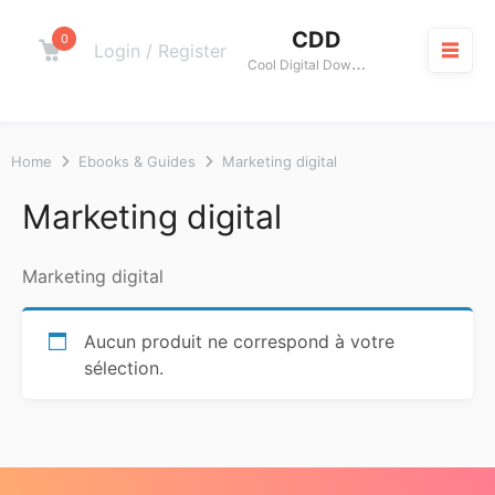
Skip
CDD
to
0
Cart
Login / Register
C
ool Digital Download
content
M
Home
Ebooks & Guides
Marketing digital
Marketing digital
Marketing digital
Aucun produit ne correspond à votre
sélection.