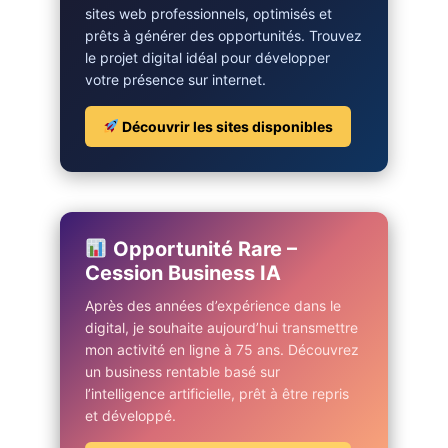
sites web professionnels, optimisés et
prêts à générer des opportunités. Trouvez
le projet digital idéal pour développer
votre présence sur internet.
Découvrir les sites disponibles
Opportunité Rare –
Cession Business IA
Après des années d’expérience dans le
digital, je souhaite aujourd’hui transmettre
mon activité en ligne à 75 ans. Découvrez
un business rentable basé sur
l’intelligence artificielle, prêt à être repris
et développé.