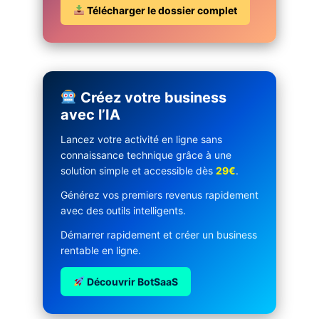
Télécharger le dossier complet
Créez votre business
avec l’IA
Lancez votre activité en ligne sans
connaissance technique grâce à une
solution simple et accessible dès
29€
.
Générez vos premiers revenus rapidement
avec des outils intelligents.
Démarrer rapidement et créer un business
rentable en ligne.
Découvrir BotSaaS