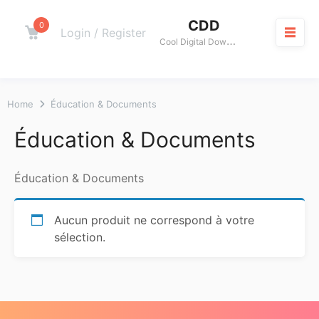
Skip
CDD
to
0
Cart
Login / Register
C
ool Digital Download
content
M
Home
Éducation & Documents
Éducation & Documents
Éducation & Documents
Aucun produit ne correspond à votre
sélection.