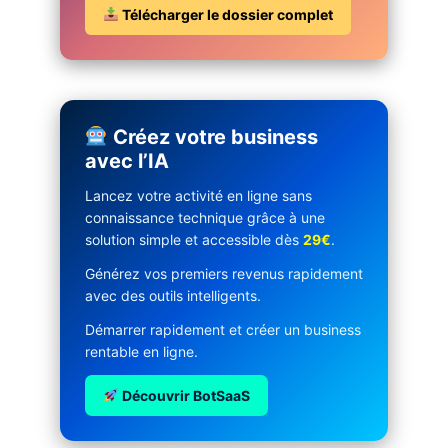
Télécharger le dossier complet
Créez votre business
avec l’IA
Lancez votre activité en ligne sans
connaissance technique grâce à une
solution simple et accessible dès
29€
.
Générez vos premiers revenus rapidement
avec des outils intelligents.
Démarrer rapidement et créer un business
rentable en ligne.
Découvrir BotSaaS