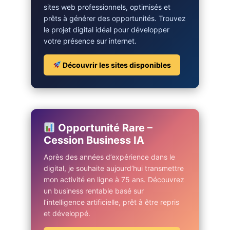
sites web professionnels, optimisés et
prêts à générer des opportunités. Trouvez
le projet digital idéal pour développer
votre présence sur internet.
Découvrir les sites disponibles
Opportunité Rare –
Cession Business IA
Après des années d’expérience dans le
digital, je souhaite aujourd’hui transmettre
mon activité en ligne à 75 ans. Découvrez
un business rentable basé sur
l’intelligence artificielle, prêt à être repris
et développé.