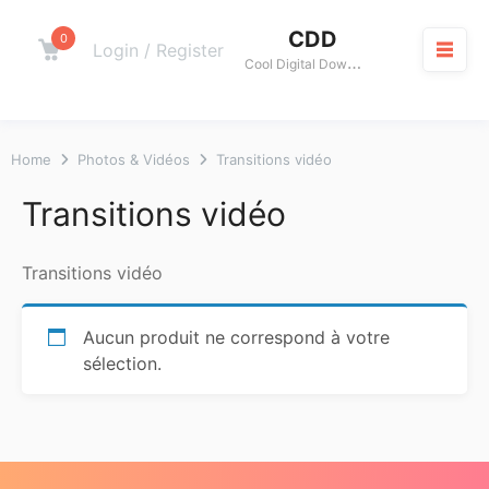
Skip
CDD
to
0
Cart
Login / Register
C
ool Digital Download
content
M
Home
Photos & Vidéos
Transitions vidéo
Transitions vidéo
Transitions vidéo
Aucun produit ne correspond à votre
sélection.