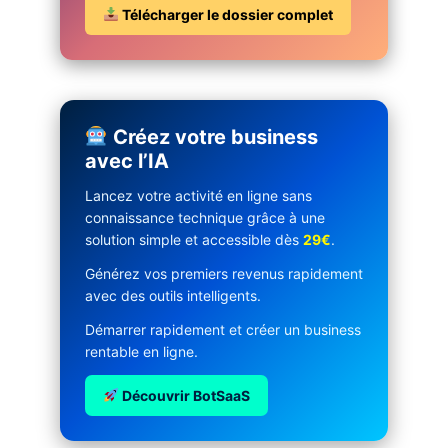
Télécharger le dossier complet
Créez votre business
avec l’IA
Lancez votre activité en ligne sans
connaissance technique grâce à une
solution simple et accessible dès
29€
.
Générez vos premiers revenus rapidement
avec des outils intelligents.
Démarrer rapidement et créer un business
rentable en ligne.
Découvrir BotSaaS