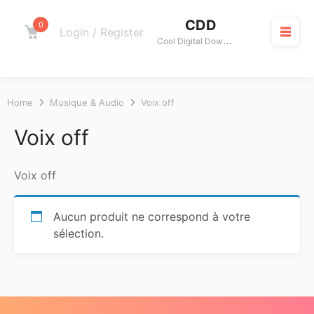
Skip
CDD
to
0
Cart
Login / Register
C
ool Digital Download
content
M
Home
Musique & Audio
Voix off
Voix off
Voix off
Aucun produit ne correspond à votre
sélection.