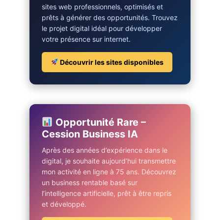
sites web professionnels, optimisés et
prêts à générer des opportunités. Trouvez
le projet digital idéal pour développer
votre présence sur internet.
Découvrir les sites disponibles
Opportunité Rare –
Cession Business IA
Après des années d’expérience dans le
digital, je souhaite aujourd’hui transmettre
mon activité en ligne à 75 ans. Découvrez
un business rentable basé sur
l’intelligence artificielle, prêt à être repris
et développé.