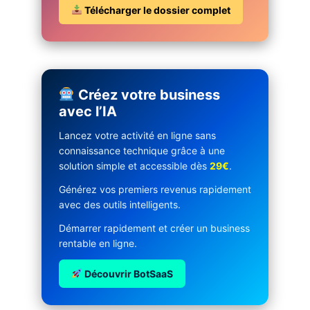
Télécharger le dossier complet
Créez votre business
avec l’IA
Lancez votre activité en ligne sans
connaissance technique grâce à une
solution simple et accessible dès
29€
.
Générez vos premiers revenus rapidement
avec des outils intelligents.
Démarrer rapidement et créer un business
rentable en ligne.
Découvrir BotSaaS