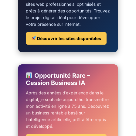
sites web professionnels, optimisés et
prêts à générer des opportunités. Trouvez
le projet digital idéal pour développer
votre présence sur internet.
Découvrir les sites disponibles
Opportunité Rare –
Cession Business IA
Après des années d’expérience dans le
digital, je souhaite aujourd’hui transmettre
mon activité en ligne à 75 ans. Découvrez
un business rentable basé sur
l’intelligence artificielle, prêt à être repris
et développé.