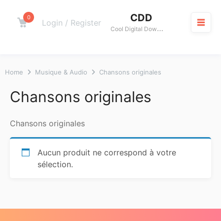
Skip
CDD
to
0
Cart
Login / Register
C
ool Digital Download
content
M
Home
Musique & Audio
Chansons originales
Chansons originales
Chansons originales
Aucun produit ne correspond à votre
sélection.