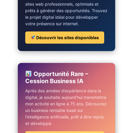
sites web professionnels, optimisés et
prêts à générer des opportunités. Trouvez
le projet digital idéal pour développer
votre présence sur internet.
Découvrir les sites disponibles
Opportunité Rare –
Cession Business IA
Après des années d’expérience dans le
digital, je souhaite aujourd’hui transmettre
mon activité en ligne à 75 ans. Découvrez
un business rentable basé sur
l’intelligence artificielle, prêt à être repris
et développé.