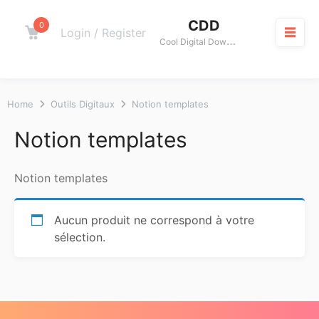
Skip
CDD
to
0
Cart
Login / Register
C
ool Digital Download
content
M
Home
Outils Digitaux
Notion templates
Notion templates
Notion templates
Aucun produit ne correspond à votre
sélection.