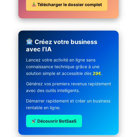
Télécharger le dossier complet
Créez votre business
avec l’IA
Lancez votre activité en ligne sans
connaissance technique grâce à une
solution simple et accessible dès
29€
.
Générez vos premiers revenus rapidement
avec des outils intelligents.
Démarrer rapidement et créer un business
rentable en ligne.
Découvrir BotSaaS