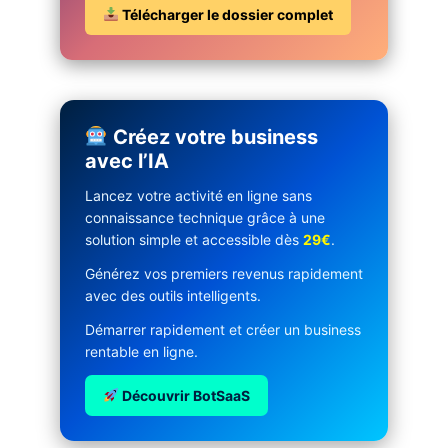
Télécharger le dossier complet
Créez votre business
avec l’IA
Lancez votre activité en ligne sans
connaissance technique grâce à une
solution simple et accessible dès
29€
.
Générez vos premiers revenus rapidement
avec des outils intelligents.
Démarrer rapidement et créer un business
rentable en ligne.
Découvrir BotSaaS