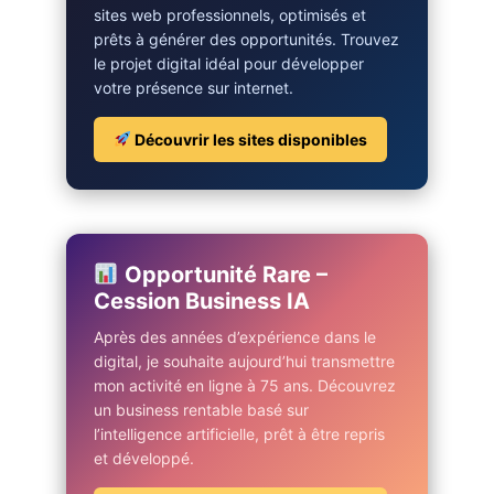
sites web professionnels, optimisés et
prêts à générer des opportunités. Trouvez
le projet digital idéal pour développer
votre présence sur internet.
Découvrir les sites disponibles
Opportunité Rare –
Cession Business IA
Après des années d’expérience dans le
digital, je souhaite aujourd’hui transmettre
mon activité en ligne à 75 ans. Découvrez
un business rentable basé sur
l’intelligence artificielle, prêt à être repris
et développé.