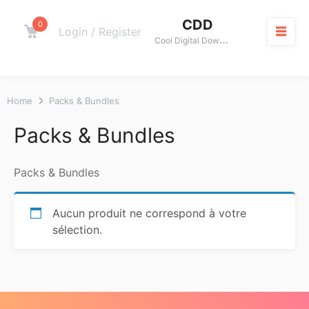
Skip
CDD
to
0
Cart
Login / Register
C
ool Digital Download
content
M
Home
Packs & Bundles
Packs & Bundles
Packs & Bundles
Aucun produit ne correspond à votre
sélection.