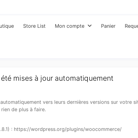
utique
Store List
Mon compte
Panier
Reque
 été mises à jour automatiquement
 automatiquement vers leurs dernières versions sur votre sit
ien de plus à faire.
.8.1) : https://wordpress.org/plugins/woocommerce/