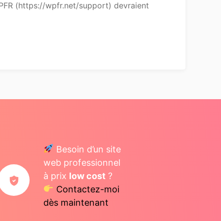
PFR (https://wpfr.net/support) devraient
Besoin d’un site
web professionnel
à prix
low cost
?
Contactez-moi
dès maintenant