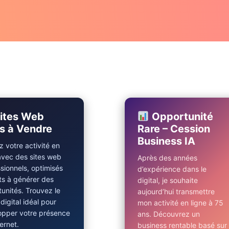
ites Web
Opportunité
s à Vendre
Rare – Cession
Business IA
 votre activité en
avec des sites web
Après des années
sionnels, optimisés
d’expérience dans le
ts à générer des
digital, je souhaite
unités. Trouvez le
aujourd’hui transmettre
 digital idéal pour
mon activité en ligne à 75
opper votre présence
ans. Découvrez un
ternet.
business rentable basé sur