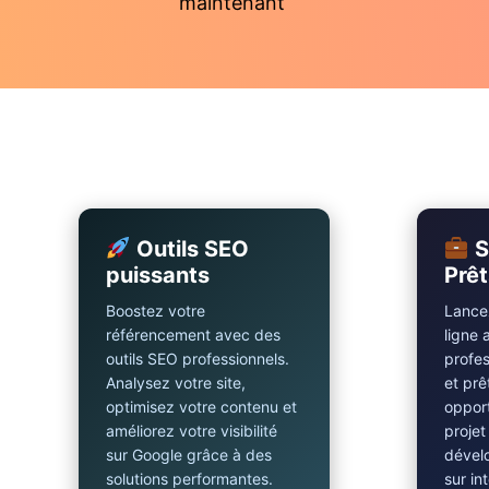
maintenant
Outils SEO
S
puissants
Prêt
Boostez votre
Lancez
référencement avec des
ligne 
outils SEO professionnels.
profes
Analysez votre site,
et prê
optimisez votre contenu et
opport
améliorez votre visibilité
projet
sur Google grâce à des
dével
solutions performantes.
sur in