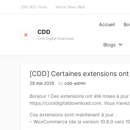
Skip
256 SEO Tools
Vente Sites Web
to
content
Accueil
Bo
CDD
Cool Digital Download
Blogs
[CDD] Certaines extensions ont
28 mai 2026
by
cdd-admin
Bonjour ! Des extensions ont été mises à jour
https://cooldigitaldownload.com. Vous n’avez r
Ces extensions sont maintenant à jour :
– WooCommerce (de la version 10.8.0 vers 10