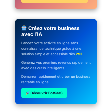
Créez votre business
avec l’IA
Lancez votre activité en ligne sans
connaissance technique grâce à une
solution simple et accessible dès
29€
.
Générez vos premiers revenus rapidement
avec des outils intelligents.
Démarrer rapidement et créer un business
rentable en ligne.
Découvrir BotSaaS