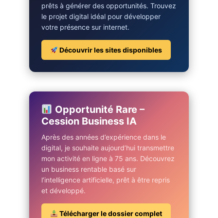
prêts à générer des opportunités. Trouvez
le projet digital idéal pour développer
votre présence sur internet.
Découvrir les sites disponibles
Opportunité Rare –
Cession Business IA
Après des années d’expérience dans le
digital, je souhaite aujourd’hui transmettre
mon activité en ligne à 75 ans. Découvrez
un business rentable basé sur
l’intelligence artificielle, prêt à être repris
et développé.
Télécharger le dossier complet