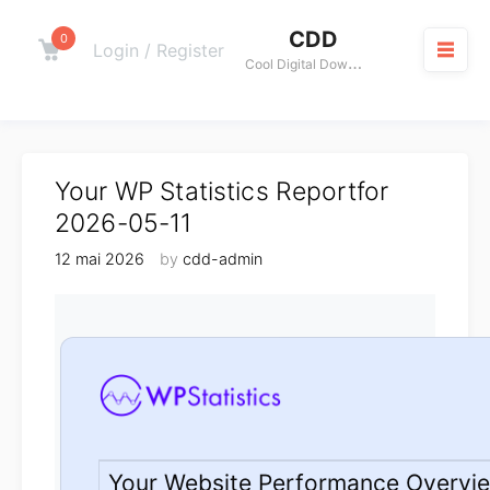
Skip
CDD
to
0
Cart
Login / Register
C
ool Digital Download
content
M
Your WP Statistics Reportfor
2026-05-11
12 mai 2026
by
cdd-admin
Your Website Performance Overvi