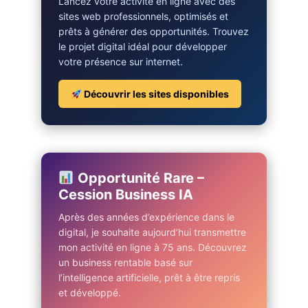
Lancez votre activité en ligne avec des
sites web professionnels, optimisés et
prêts à générer des opportunités. Trouvez
le projet digital idéal pour développer
votre présence sur internet.
Découvrir les sites disponibles
Opportunité Rare –
Cession Business IA
Après des années d’expérience dans le
digital, je souhaite aujourd’hui transmettre
mon activité en ligne à 75 ans. Découvrez
un business rentable basé sur
l’intelligence artificielle, prêt à être repris
et développé.