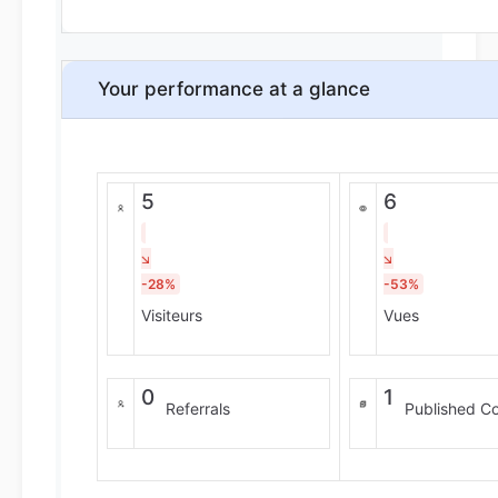
Your performance at a glance
5
6
-28%
-53%
Visiteurs
Vues
0
1
Referrals
Published C