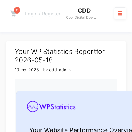
Skip
CDD
to
0
Cart
Login / Register
C
ool Digital Download
content
M
Your WP Statistics Reportfor
2026-05-18
19 mai 2026
by
cdd-admin
Your Website Performance Overvi