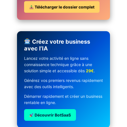
Télécharger le dossier complet
Créez votre business
avec l’IA
Lancez votre activité en ligne sans
connaissance technique grâce à une
solution simple et accessible dès
29€
.
Générez vos premiers revenus rapidement
avec des outils intelligents.
Démarrer rapidement et créer un business
rentable en ligne.
Découvrir BotSaaS