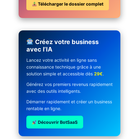
Télécharger le dossier complet
Créez votre business
avec l’IA
Lancez votre activité en ligne sans
connaissance technique grâce à une
solution simple et accessible dès
29€
.
Générez vos premiers revenus rapidement
avec des outils intelligents.
Démarrer rapidement et créer un business
rentable en ligne.
Découvrir BotSaaS