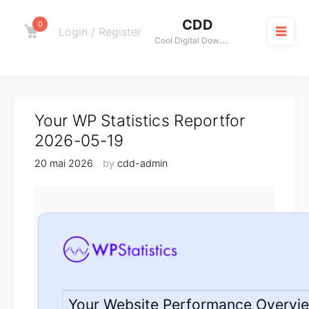
Skip
CDD
to
0
Cart
Login / Register
C
ool Digital Download
content
M
Your WP Statistics Reportfor
2026-05-19
20 mai 2026
by
cdd-admin
Your Website Performance Overvi