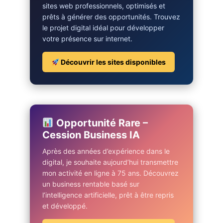
sites web professionnels, optimisés et
prêts à générer des opportunités. Trouvez
le projet digital idéal pour développer
votre présence sur internet.
Découvrir les sites disponibles
Opportunité Rare –
Cession Business IA
Après des années d’expérience dans le
digital, je souhaite aujourd’hui transmettre
mon activité en ligne à 75 ans. Découvrez
un business rentable basé sur
l’intelligence artificielle, prêt à être repris
et développé.