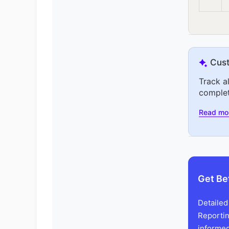
Cust
Track a
complet
Read mo
Get Be
Detailed
Reportin
informed