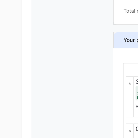
Total 
Your 
V