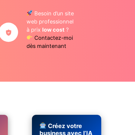
Besoin d’un site
web professionnel
à prix
low cost
?
Contactez-moi
dès maintenant
Créez votre
business avec l’IA