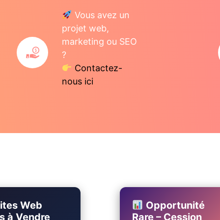
Vous avez un
projet web,
marketing ou SEO
?
Contactez-
nous ici
ites Web
Opportunité
s à Vendre
Rare – Cession