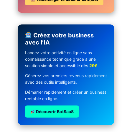
Créez votre business
avec l’IA
Lancez votre activité en ligne sans
connaissance technique grâce à une
solution simple et accessible dès
29€
.
Générez vos premiers revenus rapidement
avec des outils intelligents.
Démarrer rapidement et créer un business
rentable en ligne.
Découvrir BotSaaS