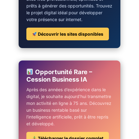
prêts à générer des opportunités. Trouvez
le projet digital idéal pour développer
votre présence sur internet.
Découvrir les sites disponibles
Opportunité Rare –
Cession Business IA
Après des années d’expérience dans le
digital, je souhaite aujourd’hui transmettre
mon activité en ligne à 75 ans. Découvrez
un business rentable basé sur
l’intelligence artificielle, prêt à être repris
et développé.
Télécharger le dossier complet