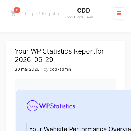
Skip
CDD
to
0
Cart
Login / Register
C
ool Digital Download
content
M
Your WP Statistics Reportfor
2026-05-29
30 mai 2026
by
cdd-admin
Your Website Performance Overvi