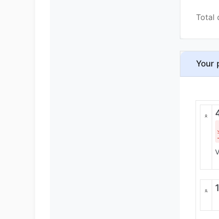
Total 
Your 
V