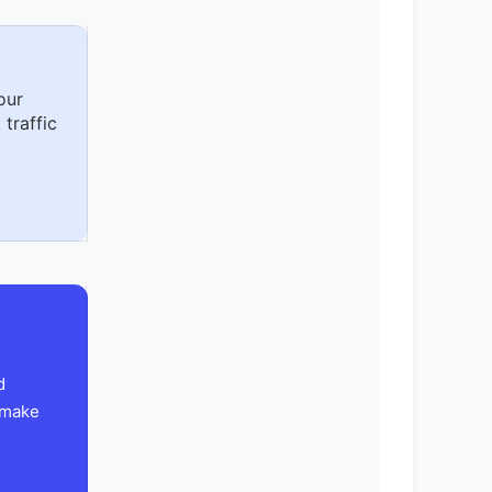
our
 traffic
d
 make