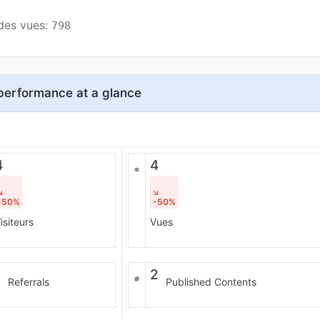
des vues: 
798
performance at a glance
4
4
-50%
-50%
isiteurs
Vues
1
2
Referrals
Published Contents