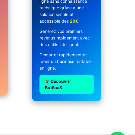
ligne sans connaissance
technique grâce à une
solution simple et
accessible dès
29€
.
Générez vos premiers
revenus rapidement avec
des outils intelligents.
Démarrer rapidement et
créer un business rentable
en ligne.
Découvrir
BotSaaS