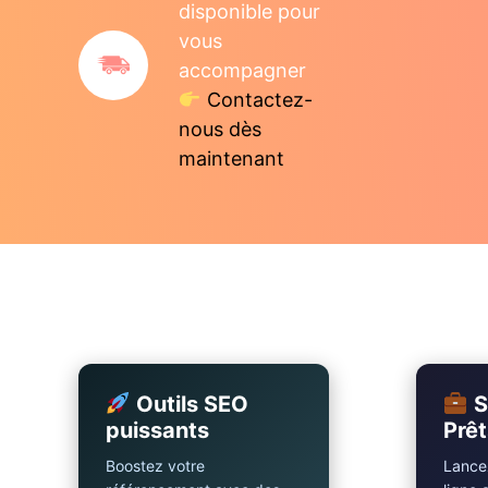
disponible pour
vous
accompagner
Contactez-
nous dès
maintenant
Outils SEO
S
puissants
Prêt
Boostez votre
Lancez