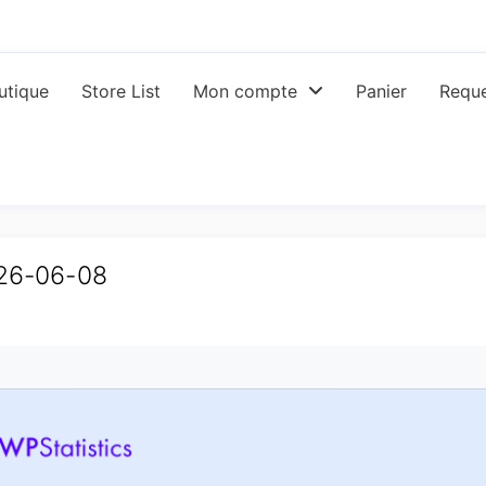
utique
Store List
Mon compte
Panier
Reque
026-06-08