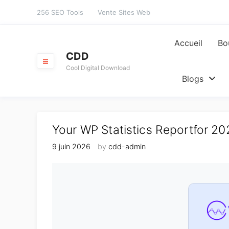
Skip
256 SEO Tools
Vente Sites Web
to
content
Accueil
Bo
CDD
Cool Digital Download
Blogs
Your WP Statistics Reportfor 2
9 juin 2026
by
cdd-admin