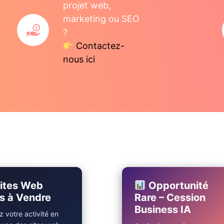
projet web,
marketing ou SEO
?
Contactez-
nous ici
ites Web
Opportunité
s à Vendre
Rare – Cession
Business IA
 votre activité en