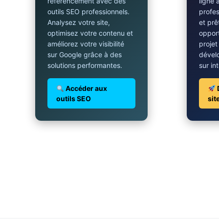
référencement avec des
ligne 
outils SEO professionnels.
profes
Analysez votre site,
et prê
optimisez votre contenu et
opport
améliorez votre visibilité
projet
sur Google grâce à des
dével
solutions performantes.
sur in
Accéder aux
outils SEO
sit