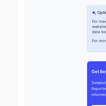
Opti
For max
website 
data be
For mor
Get Be
Detailed
Reportin
informed