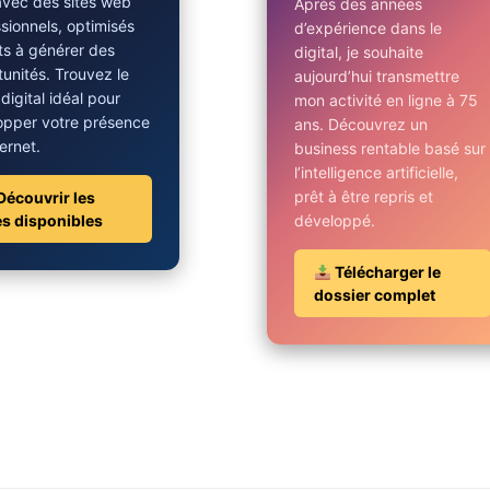
avec des sites web
Après des années
sionnels, optimisés
d’expérience dans le
ts à générer des
digital, je souhaite
unités. Trouvez le
aujourd’hui transmettre
 digital idéal pour
mon activité en ligne à 75
opper votre présence
ans. Découvrez un
ternet.
business rentable basé sur
l’intelligence artificielle,
prêt à être repris et
Découvrir les
es disponibles
développé.
Télécharger le
dossier complet