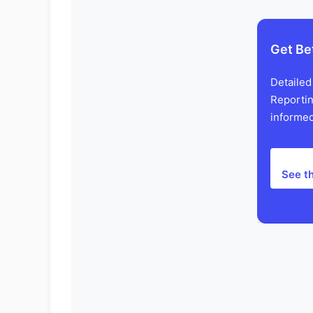
Get Be
Detailed
Reportin
informed
See t