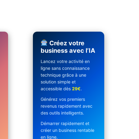
Créez votre
business avec l’IA
Lancez votre activité en
ligne sans connaissance
technique grâce à une
solution simple et
accessible dès
29€
.
Générez vos premiers
revenus rapidement avec
des outils intelligents.
Démarrer rapidement et
créer un business rentable
en ligne.