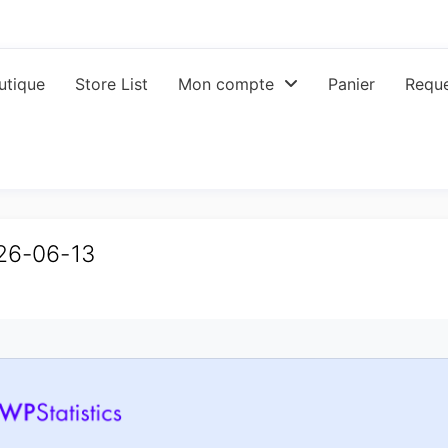
utique
Store List
Mon compte
Panier
Reque
026-06-13