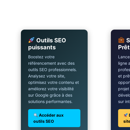
Outils SEO
S
puissants
Prêt
Boostez votre
Lancez
référencement avec des
ligne 
outils SEO professionnels.
profes
Analysez votre site,
et prê
optimisez votre contenu et
opport
améliorez votre visibilité
projet
sur Google grâce à des
dével
solutions performantes.
sur in
Accéder aux
outils SEO
sit