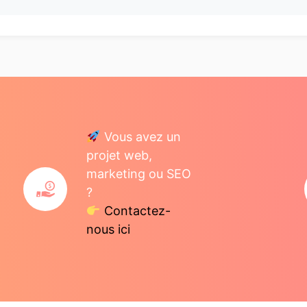
Vous avez un
projet web,
marketing ou SEO
?
Contactez-
nous ici