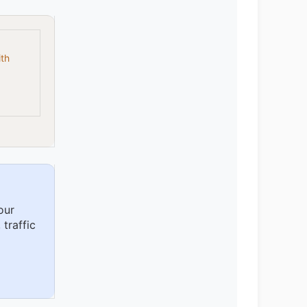
ith
our
 traffic