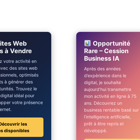
ites Web
Opportunité
s à Vendre
Rare – Cession
Business IA
 votre activité en
avec des sites web
Après des années
sionnels, optimisés
d’expérience dans le
ts à générer des
digital, je souhaite
unités. Trouvez le
aujourd’hui transmettre
 digital idéal pour
mon activité en ligne à 75
opper votre présence
ans. Découvrez un
ternet.
business rentable basé sur
l’intelligence artificielle,
prêt à être repris et
Découvrir les
es disponibles
développé.