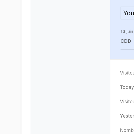
You
13 jui
CDD
Visite
Today’
Visiteu
Yester
Nombre