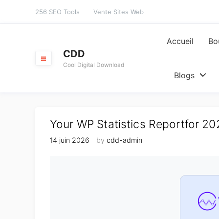
Skip
256 SEO Tools
Vente Sites Web
to
content
Accueil
Bo
CDD
Cool Digital Download
Blogs
Your WP Statistics Reportfor 2
14 juin 2026
by
cdd-admin