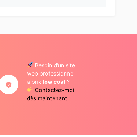
Besoin d’un site
web professionnel
à prix
low cost
?
Contactez-moi
dès maintenant