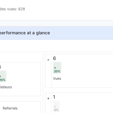
des vues: 
820
performance at a glance
6
6
20%
Vues
20%
isiteurs
1
1
Referrals
0%