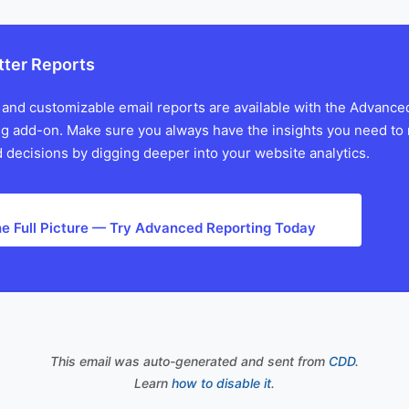
tter Reports
 and customizable email reports are available with the Advance
g add-on. Make sure you always have the insights you need to
 decisions by digging deeper into your website analytics.
he Full Picture — Try Advanced Reporting Today
This email was auto-generated and sent from
CDD
.
Learn
how to disable it
.