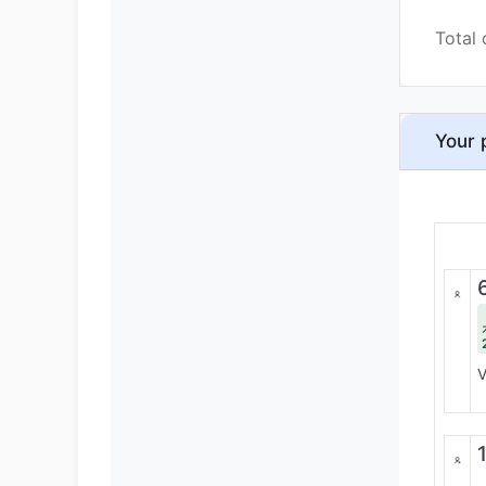
Total 
Your 
V