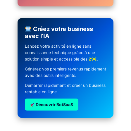
Créez votre business
avec l’IA
Lancez votre activité en ligne sans
connaissance technique grâce à une
solution simple et accessible dès
29€
.
Générez vos premiers revenus rapidement
avec des outils intelligents.
Démarrer rapidement et créer un business
rentable en ligne.
Découvrir BotSaaS