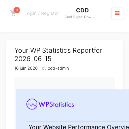
Skip
CDD
to
0
Cart
Login / Register
C
ool Digital Download
content
M
Your WP Statistics Reportfor
2026-06-15
16 juin 2026
by
cdd-admin
Your Website Performance Overvi