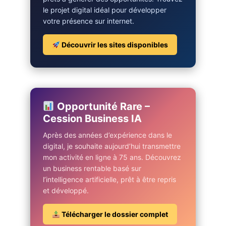
le projet digital idéal pour développer
votre présence sur internet.
Découvrir les sites disponibles
Opportunité Rare –
Cession Business IA
Après des années d’expérience dans le
digital, je souhaite aujourd’hui transmettre
mon activité en ligne à 75 ans. Découvrez
un business rentable basé sur
l’intelligence artificielle, prêt à être repris
et développé.
Télécharger le dossier complet