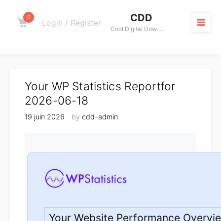
Skip
CDD
to
0
Cart
Login / Register
C
ool Digital Download
content
M
Your WP Statistics Reportfor
2026-06-18
19 juin 2026
by
cdd-admin
Your Website Performance Overvi