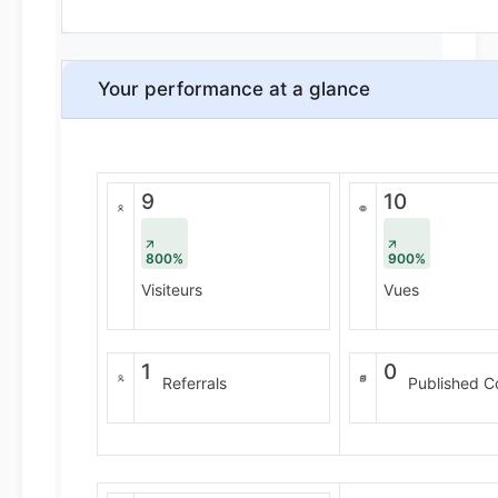
Your performance at a glance
9
10
800%
900%
Visiteurs
Vues
1
0
Referrals
Published C