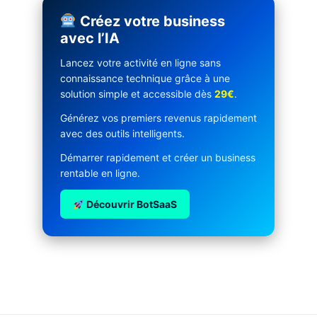
Créez votre business
avec l’IA
Lancez votre activité en ligne sans
connaissance technique grâce à une
solution simple et accessible dès
29€
.
Générez vos premiers revenus rapidement
avec des outils intelligents.
Démarrer rapidement et créer un business
rentable en ligne.
Découvrir BotSaaS