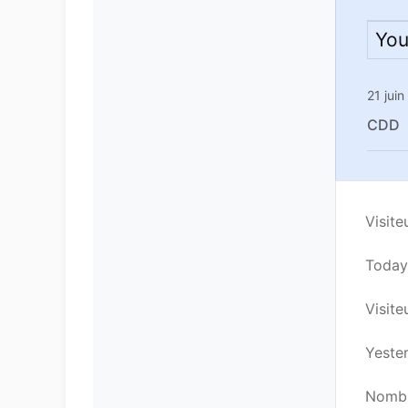
You
21 jui
CDD
Visite
Today’
Visiteu
Yester
Nombre