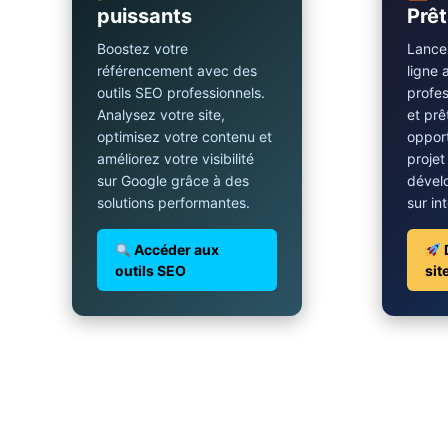
puissants
Prêt
Boostez votre
Lancez
référencement avec des
ligne 
outils SEO professionnels.
profes
Analysez votre site,
et prê
optimisez votre contenu et
opport
améliorez votre visibilité
projet
sur Google grâce à des
dével
solutions performantes.
sur in
Accéder aux
outils SEO
sit