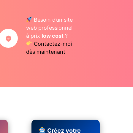
Besoin d’un site
web professionnel
à prix
low cost
?
Contactez-moi
dès maintenant
Créez votre