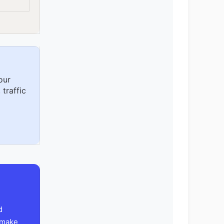
our
 traffic
d
 make