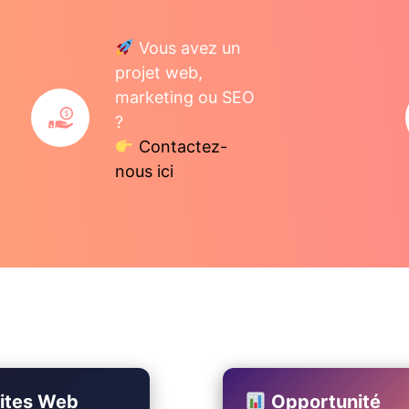
Vous avez un
projet web,
marketing ou SEO
?
Contactez-
nous ici
ites Web
Opportunité