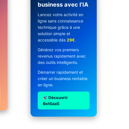
business avec l’IA
Lancez votre activité en
ligne sans connaissance
technique grâce à une
solution simple et
accessible dès
29€
.
Générez vos premiers
revenus rapidement avec
des outils intelligents.
Démarrer rapidement et
créer un business rentable
en ligne.
Découvrir
BotSaaS