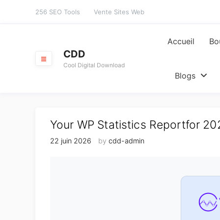
Skip
256 SEO Tools
Vente Sites Web
to
content
Accueil
Bo
CDD
Cool Digital Download
Blogs
Your WP Statistics Reportfor 2
22 juin 2026
by
cdd-admin