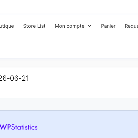
utique
Store List
Mon compte
Panier
Reque
026-06-21