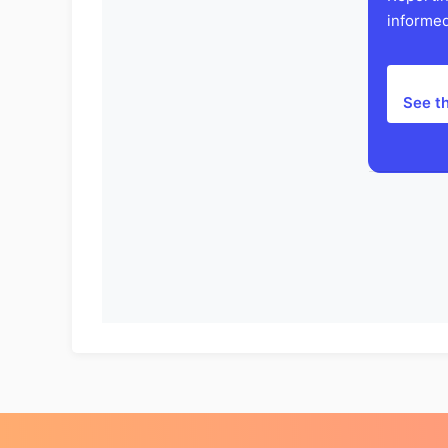
informed
See t