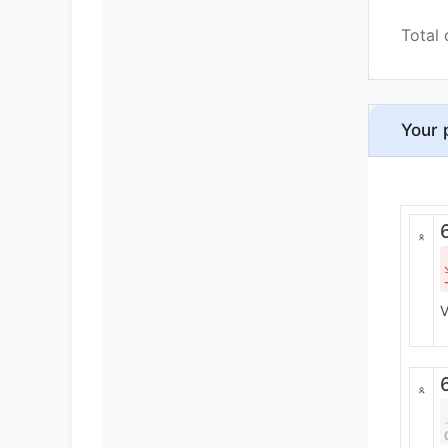
Total 
Your 
V