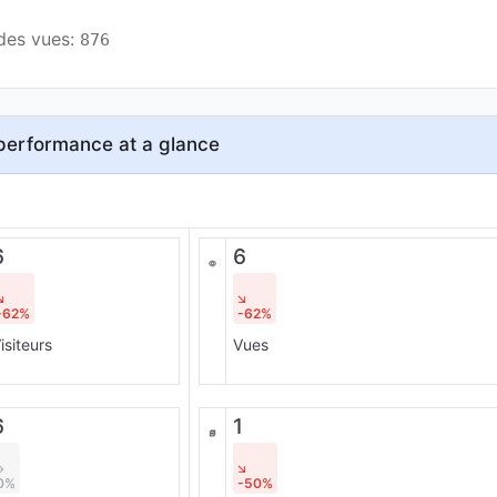
des vues: 
876
performance at a glance
6
6
-62%
-62%
isiteurs
Vues
6
1
0%
-50%