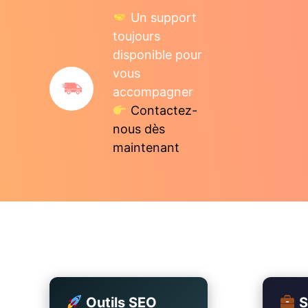
Un support
toujours
disponible pour
vous
accompagner
Contactez-
nous dès
maintenant
Outils SEO
S