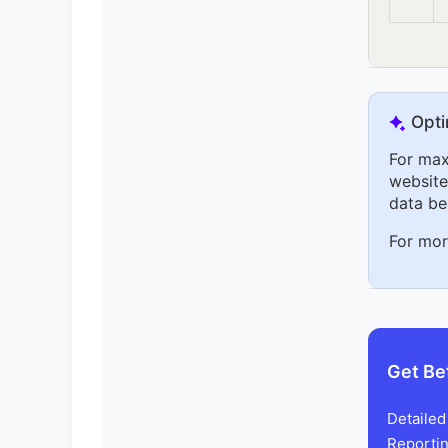
Opti
For max
website 
data be
For mor
Get Be
Detailed
Reportin