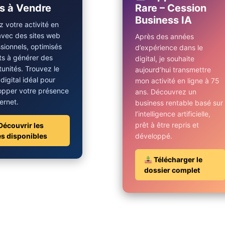
s à Vendre
Rare – Cession
Business IA
 votre activité en
avec des sites web
Après des années
sionnels, optimisés
d’expérience dans le
ts à générer des
digital, je souhaite
unités. Trouvez le
aujourd’hui transmettre
 digital idéal pour
mon activité en ligne à 75
opper votre présence
ans. Découvrez un
ternet.
business rentable basé sur
l’intelligence artificielle,
prêt à être repris et
Découvrir les
es disponibles
développé.
Télécharger le
dossier complet