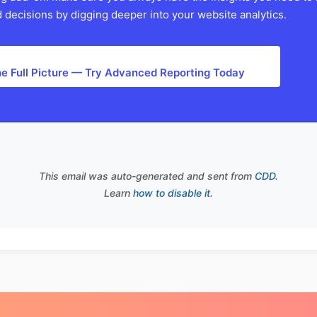
 decisions by digging deeper into your website analytics.
he Full Picture — Try Advanced Reporting Today
This email was auto-generated and sent from
CDD
.
Learn
how to disable it
.