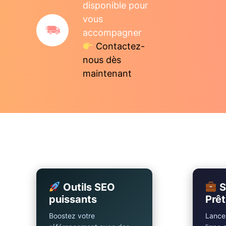
disponible pour
vous
accompagner
Contactez-
nous dès
maintenant
Outils SEO
S
puissants
Prêt
Boostez votre
Lancez