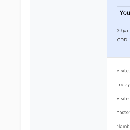
You
26 jui
CDD
Visite
Today’
Visiteu
Yester
Nombre