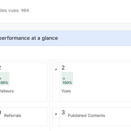
des vues: 
904
performance at a glance
2
2
100%
100%
isiteurs
Vues
0
3
Referrals
Published Contents