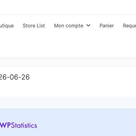
utique
Store List
Mon compte
Panier
Reque
026-06-26