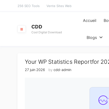
Skip
256 SEO Tools
Vente Sites Web
to
content
Accueil
Bo
CDD
Cool Digital Download
Blogs
Your WP Statistics Reportfor 2
27 juin 2026
by
cdd-admin