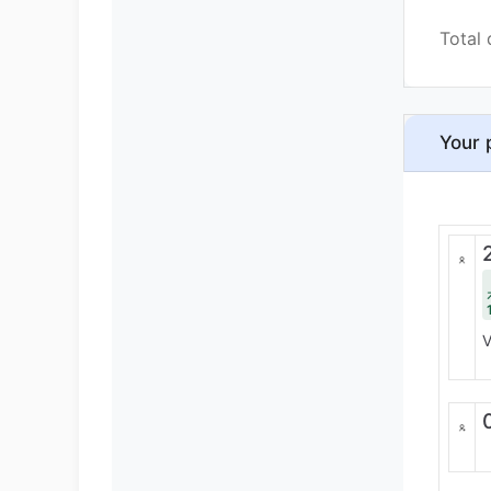
Total 
Your 
V