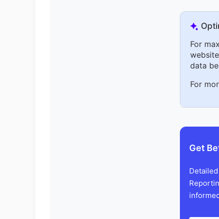
Opti
For max
website 
data be
For mor
Get Be
Detailed
Reportin
informed