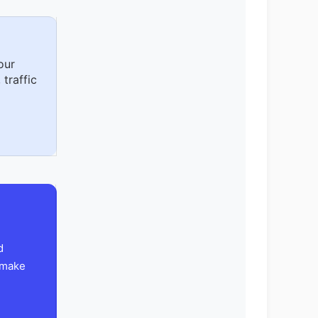
our
 traffic
d
 make