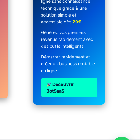
ligne sans connaissance
technique grâce à une
solution simple et
accessible dès
29€
.
Générez vos premiers
revenus rapidement avec
des outils intelligents.
Démarrer rapidement et
créer un business rentable
en ligne.
Découvrir
BotSaaS