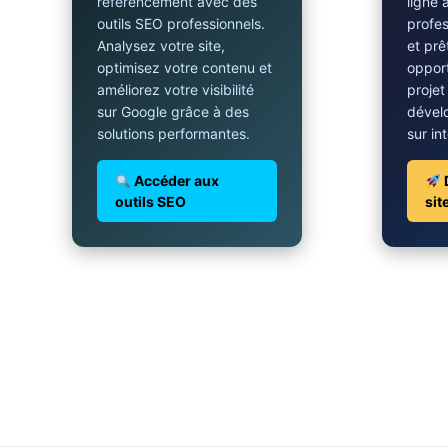
référencement avec des
ligne 
outils SEO professionnels.
profes
Analysez votre site,
et prê
optimisez votre contenu et
opport
améliorez votre visibilité
projet
sur Google grâce à des
dével
solutions performantes.
sur in
Accéder aux
outils SEO
sit