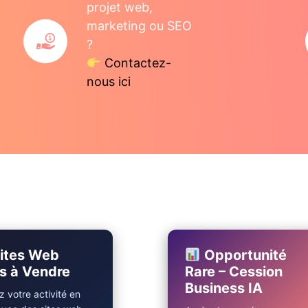
projet web,
marketing ou SEO
?
Contactez-
nous ici
ites Web
Opportunité
s à Vendre
Rare – Cession
Business IA
 votre activité en