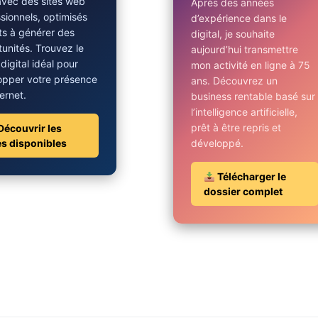
avec des sites web
Après des années
sionnels, optimisés
d’expérience dans le
ts à générer des
digital, je souhaite
unités. Trouvez le
aujourd’hui transmettre
 digital idéal pour
mon activité en ligne à 75
opper votre présence
ans. Découvrez un
ternet.
business rentable basé sur
l’intelligence artificielle,
prêt à être repris et
Découvrir les
es disponibles
développé.
Télécharger le
dossier complet