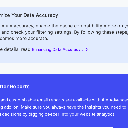
mize Your Data Accuracy
imum accuracy, enable the cache compatibility mode on y
and check your filtering settings. By following these steps,
comes more accurate.
e details, read
Enhancing Data Accuracy .
tter Reports
 and customizable email reports are available with the Advance
g add-on. Make sure you always have the insights you need to
 decisions by digging deeper into your website analytics.