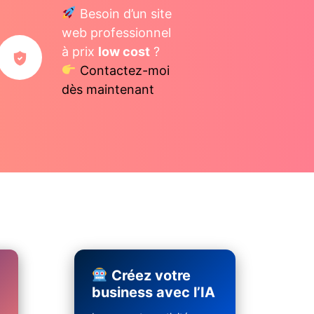
Besoin d’un site
web professionnel
à prix
low cost
?
Contactez-moi
dès maintenant
Créez votre
business avec l’IA