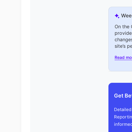
Wee
On the 
provide
changes
site’s p
Read mo
Get Be
Detailed
Reportin
informed