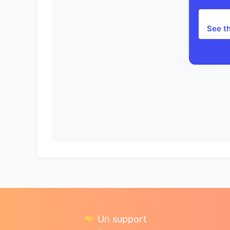
See t
Un support