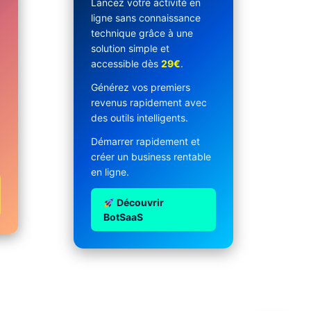
Lancez votre activité en
ligne sans connaissance
technique grâce à une
solution simple et
accessible dès
29€
.
Générez vos premiers
revenus rapidement avec
des outils intelligents.
Démarrer rapidement et
créer un business rentable
en ligne.
Découvrir
BotSaaS