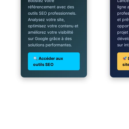
Boostez votre
Lancez
référencement avec des
ligne 
outils SEO professionnels.
profes
Analysez votre site,
et prê
optimisez votre contenu et
opport
améliorez votre visibilité
projet
sur Google grâce à des
dével
solutions performantes.
sur in
Accéder aux
outils SEO
sit