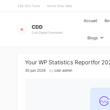
Skip
256 SEO Tools
Vente Sites Web
to
content
Accueil
Bo
CDD
Cool Digital Download
Blogs
Your WP Statistics Reportfor 2
30 juin 2026
by
cdd-admin