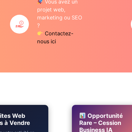
Vous avez un
projet web,
marketing ou SEO
?
Contactez-
nous ici
ites Web
Opportunité
s à Vendre
Rare – Cession
Business IA