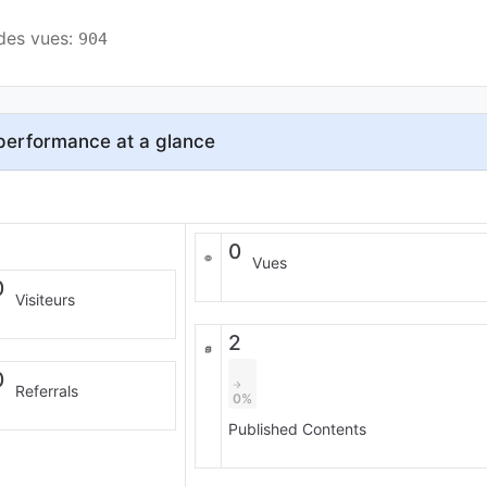
des vues: 
904
performance at a glance
0
Vues
0
Visiteurs
2
0
Referrals
0%
Published Contents