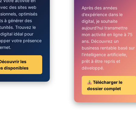
 votre activité en
avec des sites web
Après des années
sionnels, optimisés
d’expérience dans le
ts à générer des
digital, je souhaite
unités. Trouvez le
aujourd’hui transmettre
 digital idéal pour
mon activité en ligne à 75
opper votre présence
ans. Découvrez un
ternet.
business rentable basé sur
l’intelligence artificielle,
prêt à être repris et
Découvrir les
es disponibles
développé.
Télécharger le
dossier complet