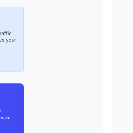
raffic
ve your
d
 make