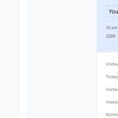
You
29 jui
CDD
Visite
Today’
Visiteu
Yester
Nombre