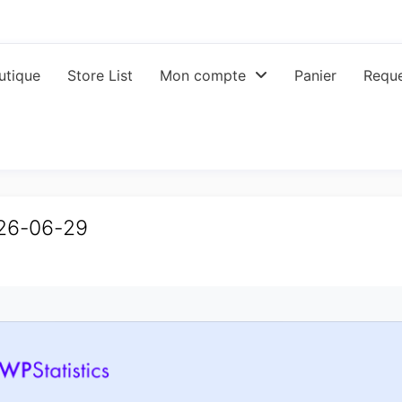
utique
Store List
Mon compte
Panier
Reque
026-06-29