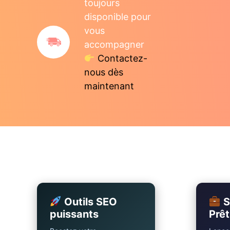
toujours
disponible pour
vous
accompagner
Contactez-
nous dès
maintenant
Outils SEO
S
puissants
Prêt