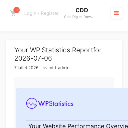
Skip
CDD
to
0
Cart
Login / Register
C
ool Digital Download
content
M
Your WP Statistics Reportfor
2026-07-06
7 juillet 2026
by
cdd-admin
Your Website Performance Overvi