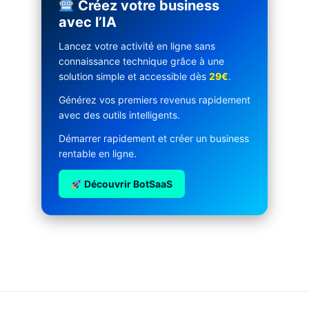
Créez votre business
avec l’IA
Lancez votre activité en ligne sans
connaissance technique grâce à une
solution simple et accessible dès
29€
.
Générez vos premiers revenus rapidement
avec des outils intelligents.
Démarrer rapidement et créer un business
rentable en ligne.
Découvrir BotSaaS