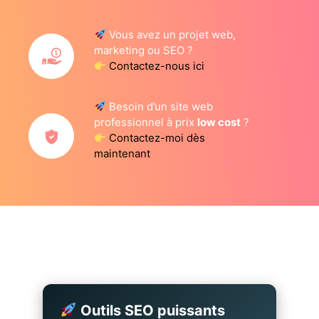
Vous avez un projet web,
marketing ou SEO ?
Contactez-nous ici
Besoin d’un site web
professionnel à prix
low cost
?
Contactez-moi dès
maintenant
Outils SEO puissants