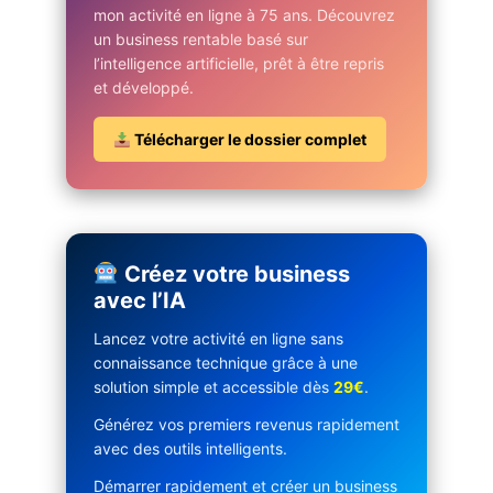
mon activité en ligne à 75 ans. Découvrez
un business rentable basé sur
l’intelligence artificielle, prêt à être repris
et développé.
Télécharger le dossier complet
Créez votre business
avec l’IA
Lancez votre activité en ligne sans
connaissance technique grâce à une
solution simple et accessible dès
29€
.
Générez vos premiers revenus rapidement
avec des outils intelligents.
Démarrer rapidement et créer un business