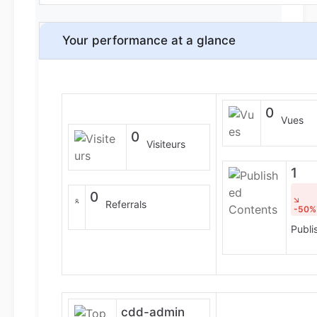
Your performance at a glance
0
Vues
0
Visiteurs
1
0
Referrals
-50%
Publi
cdd-admin