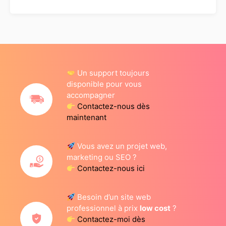
Un support toujours
disponible pour vous
accompagner
Contactez-nous dès
maintenant
Vous avez un projet web,
marketing ou SEO ?
Contactez-nous ici
Besoin d’un site web
professionnel à prix
low cost
?
Contactez-moi dès