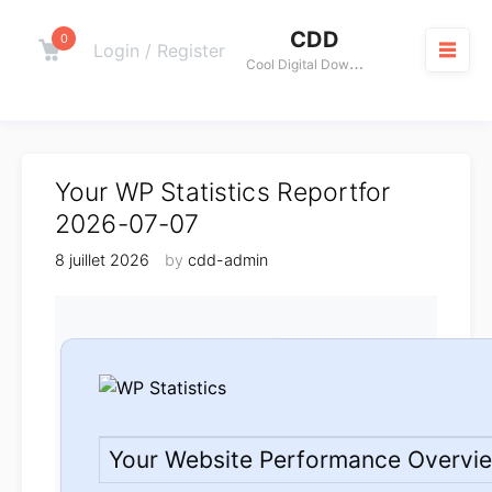
Skip
CDD
to
0
Cart
Login / Register
C
ool Digital Download
content
M
Your WP Statistics Reportfor
2026-07-07
8 juillet 2026
by
cdd-admin
Your Website Performance Overvi